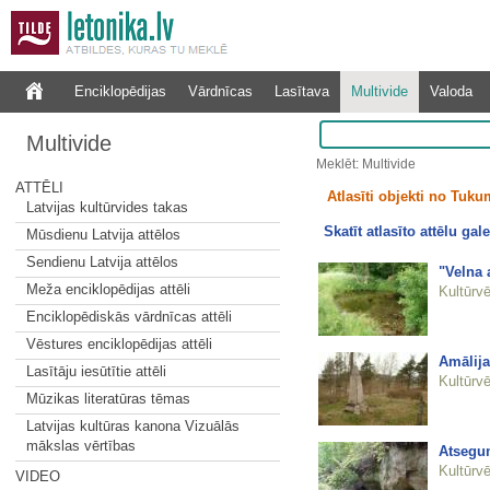
Enciklopēdijas
Vārdnīcas
Lasītava
Multivide
Valoda
Multivide
Meklēt: Multivide
ATTĒLI
Atlasīti objekti no Tuku
Latvijas kultūrvides takas
Skatīt atlasīto attēlu gale
Mūsdienu Latvija attēlos
Sendienu Latvija attēlos
"Velna 
Meža enciklopēdijas attēli
Kultūrvē
Enciklopēdiskās vārdnīcas attēli
Vēstures enciklopēdijas attēli
Amālij
Lasītāju iesūtītie attēli
Kultūrvē
Mūzikas literatūras tēmas
Latvijas kultūras kanona Vizuālās
mākslas vērtības
Atsegu
Kultūrvē
VIDEO