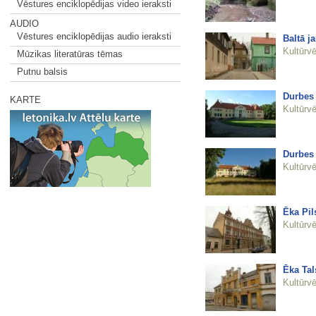
Vēstures enciklopēdijas video ieraksti
AUDIO
Vēstures enciklopēdijas audio ieraksti
Baltā j
Kultūrvē
Mūzikas literatūras tēmas
Putnu balsis
Durbes 
KARTE
Kultūrvē
Durbes 
Kultūrvē
Ēka Pil
Kultūrvē
Ēka Tal
Kultūrvē