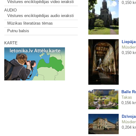
Vēstures enciklopēdijas video ieraksti
0,150 k
AUDIO
Vēstures enciklopēdijas audio ieraksti
Mūzikas literatūras tēmas
Putnu balsis
Liepāja
KARTE
Mūsdienu
0,150 k
Balle R
Takas
0,156 k
Dzīvoja
Mūsdienu
0,204 k