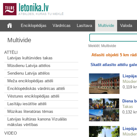
Enciklopēdijas
Vārdnīcas
Lasītava
Multivide
Valoda
Multivide
Meklēt: Multivide
ATTĒLI
Atlasīti objekti 5 km rā
Latvijas kultūrvides takas
Skatīt atlasīto attēlu gale
Mūsdienu Latvija attēlos
Sendienu Latvija attēlos
Liepāj
Meža enciklopēdijas attēli
Mūsdienu
0,119 k
Enciklopēdiskās vārdnīcas attēli
Vēstures enciklopēdijas attēli
Diena b
Lasītāju iesūtītie attēli
Takas
Mūzikas literatūras tēmas
0,132 k
Latvijas kultūras kanona Vizuālās
mākslas vērtības
Liepāja
VIDEO
Mūsdienu