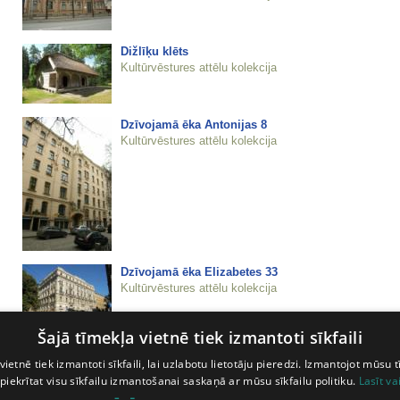
Dižlīķu klēts
Kultūrvēstures attēlu kolekcija
Dzīvojamā ēka Antonijas 8
Kultūrvēstures attēlu kolekcija
Dzīvojamā ēka Elizabetes 33
Kultūrvēstures attēlu kolekcija
Šajā tīmekļa vietnē tiek izmantoti sīkfaili
Dzīvojamā ēka Elizabetes 33
Kultūrvēstures attēlu kolekcija
vietnē tiek izmantoti sīkfaili, lai uzlabotu lietotāju pieredzi. Izmantojot mūsu t
 piekrītat visu sīkfailu izmantošanai saskaņā ar mūsu sīkfailu politiku.
Lasīt va