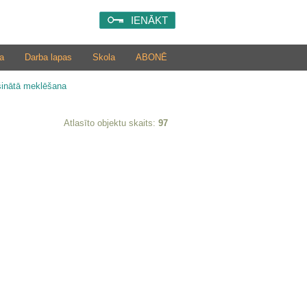
IENĀKT
a
Darba lapas
Skola
ABONĒ
šinātā meklēšana
Atlasīto objektu skaits:
97