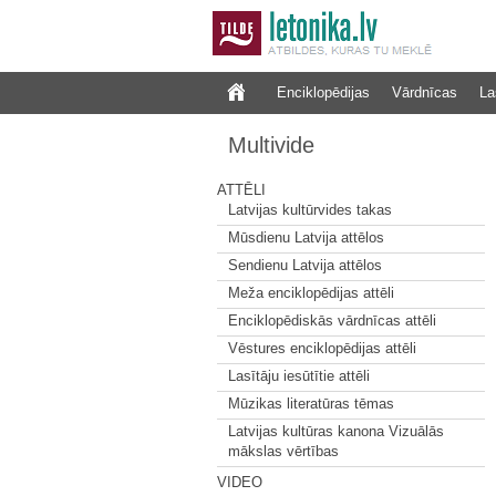
Enciklopēdijas
Vārdnīcas
La
Multivide
ATTĒLI
Latvijas kultūrvides takas
Mūsdienu Latvija attēlos
Sendienu Latvija attēlos
Meža enciklopēdijas attēli
Enciklopēdiskās vārdnīcas attēli
Vēstures enciklopēdijas attēli
Lasītāju iesūtītie attēli
Mūzikas literatūras tēmas
Latvijas kultūras kanona Vizuālās
mākslas vērtības
VIDEO