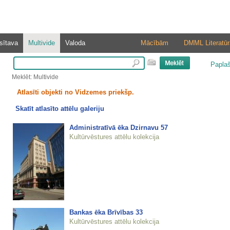
sītava
Multivide
Valoda
Mācībām
DMML Literatūr
Papla
Meklēt: Multivide
Atlasīti objekti no Vidzemes priekšp.
Skatīt atlasīto attēlu galeriju
Administratīvā ēka Dzirnavu 57
Kultūrvēstures attēlu kolekcija
Bankas ēka Brīvības 33
Kultūrvēstures attēlu kolekcija