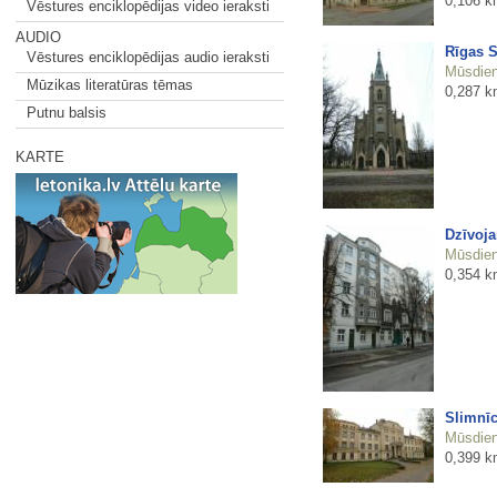
0,106 k
Vēstures enciklopēdijas video ieraksti
AUDIO
Rīgas S
Vēstures enciklopēdijas audio ieraksti
Mūsdienu
Mūzikas literatūras tēmas
0,287 k
Putnu balsis
KARTE
Dzīvoja
Mūsdienu
0,354 k
Slimnīc
Mūsdienu
0,399 k