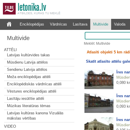
Enciklopēdijas
Vārdnīcas
Lasītava
Multivide
Valoda
Multivide
Meklēt: Multivide
ATTĒLI
Atlasīti objekti 5 km rā
Latvijas kultūrvides takas
Skatīt atlasīto attēlu gale
Mūsdienu Latvija attēlos
Sendienu Latvija attēlos
Īres na
Meža enciklopēdijas attēli
Mūsdienu
0,080 k
Enciklopēdiskās vārdnīcas attēli
Vēstures enciklopēdijas attēli
Īres na
Lasītāju iesūtītie attēli
Mūsdienu
Mūzikas literatūras tēmas
0,093 k
Latvijas kultūras kanona Vizuālās
mākslas vērtības
Īres na
Mūsdienu
VIDEO