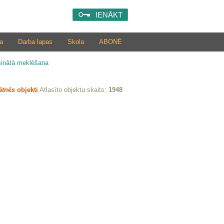
IENĀKT
a
Darba lapas
Skola
ABONĒ
šinātā meklēšana
ātnēs
objekti
Atlasīto objektu skaits:
1948