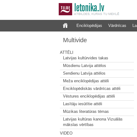
Enciklopēdijas
Vārdnīcas
La
Multivide
ATTĒLI
Latvijas kultūrvides takas
Mūsdienu Latvija attēlos
Sendienu Latvija attēlos
Meža enciklopēdijas attēli
Enciklopēdiskās vārdnīcas attēli
Vēstures enciklopēdijas attēli
Lasītāju iesūtītie attēli
Mūzikas literatūras tēmas
Latvijas kultūras kanona Vizuālās
mākslas vērtības
VIDEO