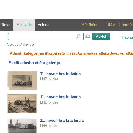
sītava
Multivide
Valoda
Mācībām
DMML Literatūr
Papla
Meklēt: Multivide
Atlasīti kategorijas
Mazpilsētu un lauku ainavas attēlizdevumu atkl
Skatīt atlasīto attēlu galeriju
11. novembra bulvāris
LNB bildes
11. novembra bulvāris
LNB bildes
11. novembra krastmala
LNB bildes