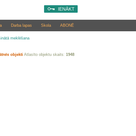
IENĀKT
a
Darba lapas
Skola
ABONĒ
šinātā meklēšana
ātnēs
objekti
Atlasīto objektu skaits:
1948