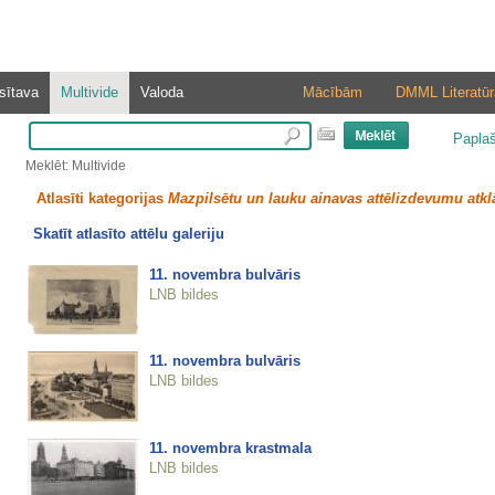
sītava
Multivide
Valoda
Mācībām
DMML Literatūr
Papla
Meklēt: Multivide
Atlasīti kategorijas
Mazpilsētu un lauku ainavas attēlizdevumu atkl
Skatīt atlasīto attēlu galeriju
11. novembra bulvāris
LNB bildes
11. novembra bulvāris
LNB bildes
11. novembra krastmala
LNB bildes