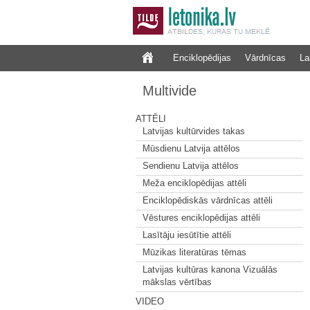
Enciklopēdijas
Vārdnīcas
La
Multivide
ATTĒLI
Latvijas kultūrvides takas
Mūsdienu Latvija attēlos
Sendienu Latvija attēlos
Meža enciklopēdijas attēli
Enciklopēdiskās vārdnīcas attēli
Vēstures enciklopēdijas attēli
Lasītāju iesūtītie attēli
Mūzikas literatūras tēmas
Latvijas kultūras kanona Vizuālās
mākslas vērtības
VIDEO