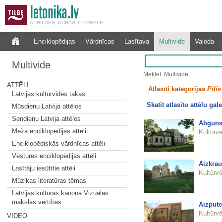
Enciklopēdijas
Vārdnīcas
Lasītava
Multivide
Valoda
Multivide
Meklēt: Multivide
ATTĒLI
Atlasīti kategorijas
Pilis
Latvijas kultūrvides takas
Skatīt atlasīto attēlu gale
Mūsdienu Latvija attēlos
Sendienu Latvija attēlos
Abguns
Meža enciklopēdijas attēli
Kultūrvē
Enciklopēdiskās vārdnīcas attēli
Vēstures enciklopēdijas attēli
Aizkrau
Lasītāju iesūtītie attēli
Kultūrvē
Mūzikas literatūras tēmas
Latvijas kultūras kanona Vizuālās
mākslas vērtības
Aizpute
Kultūrvē
VIDEO