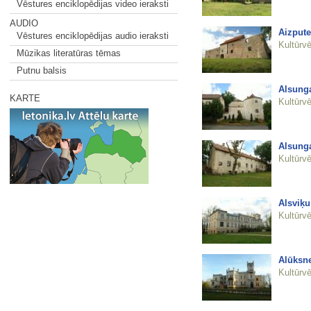
Vēstures enciklopēdijas video ieraksti
AUDIO
Aizpute
Vēstures enciklopēdijas audio ieraksti
Kultūrvē
Mūzikas literatūras tēmas
Putnu balsis
Alsunga
KARTE
Kultūrvē
Alsunga
Kultūrvē
Alsviķ
Kultūrvē
Alūksne
Kultūrvē