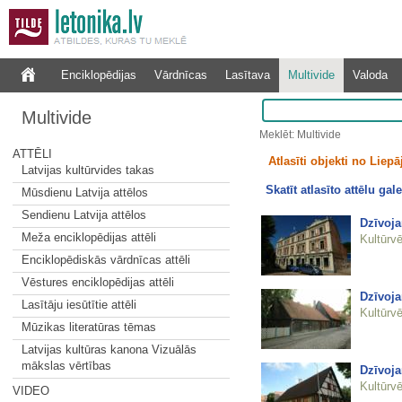
Enciklopēdijas
Vārdnīcas
Lasītava
Multivide
Valoda
Multivide
Meklēt: Multivide
ATTĒLI
Atlasīti objekti no Liepā
Latvijas kultūrvides takas
Skatīt atlasīto attēlu gale
Mūsdienu Latvija attēlos
Sendienu Latvija attēlos
Dzīvoj
Meža enciklopēdijas attēli
Kultūrvē
Enciklopēdiskās vārdnīcas attēli
Vēstures enciklopēdijas attēli
Dzīvoja
Lasītāju iesūtītie attēli
Kultūrvē
Mūzikas literatūras tēmas
Latvijas kultūras kanona Vizuālās
mākslas vērtības
Dzīvoja
Kultūrvē
VIDEO