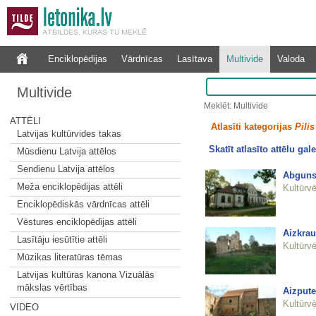
Enciklopēdijas
Vārdnīcas
Lasītava
Multivide
Valoda
Multivide
Meklēt: Multivide
ATTĒLI
Atlasīti kategorijas
Pilis
Latvijas kultūrvides takas
Skatīt atlasīto attēlu gale
Mūsdienu Latvija attēlos
Sendienu Latvija attēlos
Abguns
Meža enciklopēdijas attēli
Kultūrvē
Enciklopēdiskās vārdnīcas attēli
Vēstures enciklopēdijas attēli
Aizkrau
Lasītāju iesūtītie attēli
Kultūrvē
Mūzikas literatūras tēmas
Latvijas kultūras kanona Vizuālās
mākslas vērtības
Aizpute
Kultūrvē
VIDEO