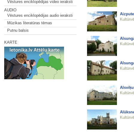
Vēstures enciklopēdijas video ieraksti
AUDIO
Aizpute
Vēstures enciklopēdijas audio ieraksti
Kultūrvē
Mūzikas literatūras tēmas
Putnu balsis
Alsunga
KARTE
Kultūrvē
Alsunga
Kultūrvē
Alsviķ
Kultūrvē
Alūksne
Kultūrvē