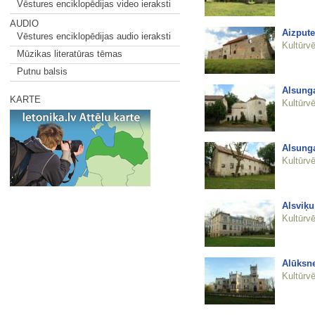
Vēstures enciklopēdijas video ieraksti
AUDIO
Aizpute
Vēstures enciklopēdijas audio ieraksti
Kultūrvē
Mūzikas literatūras tēmas
Putnu balsis
Alsunga
KARTE
Kultūrvē
Alsunga
Kultūrvē
Alsviķ
Kultūrvē
Alūksne
Kultūrvē