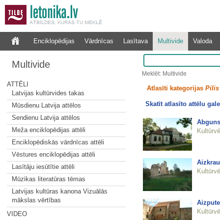
Enciklopēdijas
Vārdnīcas
Lasītava
Multivide
Valoda
Multivide
Meklēt: Multivide
ATTĒLI
Atlasīti kategorijas
Pilis
Latvijas kultūrvides takas
Skatīt atlasīto attēlu gale
Mūsdienu Latvija attēlos
Sendienu Latvija attēlos
Abguns
Meža enciklopēdijas attēli
Kultūrvē
Enciklopēdiskās vārdnīcas attēli
Vēstures enciklopēdijas attēli
Aizkrau
Lasītāju iesūtītie attēli
Kultūrvē
Mūzikas literatūras tēmas
Latvijas kultūras kanona Vizuālās
mākslas vērtības
Aizpute
Kultūrvē
VIDEO