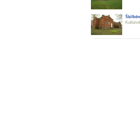
Šķilbēn
Kultūrvē