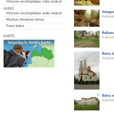
Vēstures enciklopēdijas video ieraksti
AUDIO
Atsegum
Vēstures enciklopēdijas audio ieraksti
Kultūrvē
Mūzikas literatūras tēmas
Putnu balsis
Balkanu
KARTE
Kultūrvē
Balvu k
Kultūrvē
Balvu m
Kultūrvē