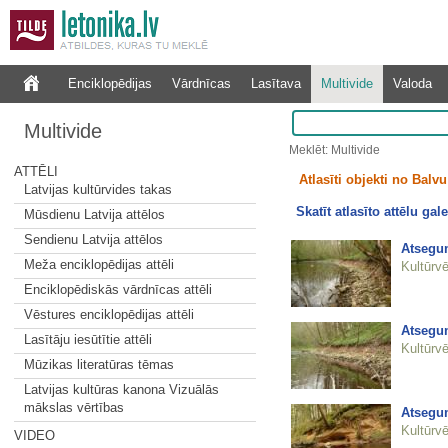
Enciklopēdijas
Vārdnīcas
Lasītava
Multivide
Valoda
Multivide
Meklēt: Multivide
ATTĒLI
Atlasīti objekti no Balvu 
Latvijas kultūrvides takas
Skatīt atlasīto attēlu gale
Mūsdienu Latvija attēlos
Sendienu Latvija attēlos
Atsegum
Meža enciklopēdijas attēli
Kultūrvē
Enciklopēdiskās vārdnīcas attēli
Vēstures enciklopēdijas attēli
Atsegum
Lasītāju iesūtītie attēli
Kultūrvē
Mūzikas literatūras tēmas
Latvijas kultūras kanona Vizuālās
mākslas vērtības
Atsegum
Kultūrvē
VIDEO