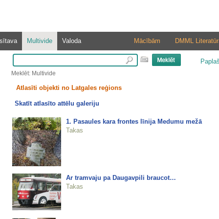
sītava
Multivide
Valoda
Mācībām
DMML Literatūr
Papla
Meklēt: Multivide
Atlasīti objekti no Latgales reģions
Skatīt atlasīto attēlu galeriju
1. Pasaules kara frontes līnija Medumu mežā
Takas
Ar tramvaju pa Daugavpili braucot…
Takas