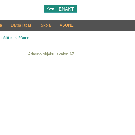
IENĀKT
a
Darba lapas
Skola
ABONĒ
šinātā meklēšana
Atlasīto objektu skaits:
67