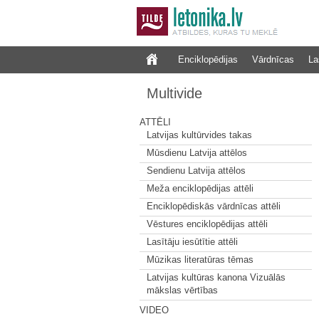
Enciklopēdijas
Vārdnīcas
La
Multivide
ATTĒLI
Latvijas kultūrvides takas
Mūsdienu Latvija attēlos
Sendienu Latvija attēlos
Meža enciklopēdijas attēli
Enciklopēdiskās vārdnīcas attēli
Vēstures enciklopēdijas attēli
Lasītāju iesūtītie attēli
Mūzikas literatūras tēmas
Latvijas kultūras kanona Vizuālās
mākslas vērtības
VIDEO