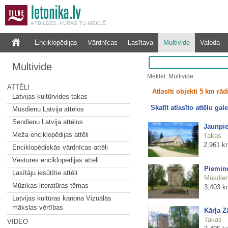
Enciklopēdijas
Vārdnīcas
Lasītava
Multivide
Valoda
Multivide
Meklēt: Multivide
ATTĒLI
Atlasīti objekti 5 km rā
Latvijas kultūrvides takas
Skatīt atlasīto attēlu gale
Mūsdienu Latvija attēlos
Sendienu Latvija attēlos
Jaunpie
Meža enciklopēdijas attēli
Takas
2,961 k
Enciklopēdiskās vārdnīcas attēli
Vēstures enciklopēdijas attēli
Piemine
Lasītāju iesūtītie attēli
Mūsdienu
Mūzikas literatūras tēmas
3,403 k
Latvijas kultūras kanona Vizuālās
mākslas vērtības
Kārļa Z
Takas
VIDEO