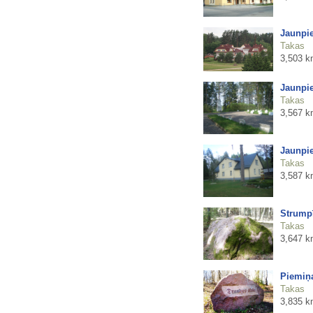
Jaunpi
Takas
3,503 k
Jaunpie
Takas
3,567 k
Jaunpie
Takas
3,587 k
Strump
Takas
3,647 k
Piemiņa
Takas
3,835 k