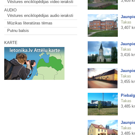
3,405 k
Vēstures enciklopēdijas video ieraksti
AUDIO
Vēstures enciklopēdijas audio ieraksti
Jaunpi
Takas
Mūzikas literatūras tēmas
3,407 k
Putnu balsis
KARTE
Jaunpie
Takas
3,416 k
Jaunpie
Takas
3,455 k
Piebalg
Takas
3,485 k
Jaunpie
Takas
3,485 k