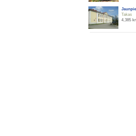
Jaunpie
Takas
4,385 k