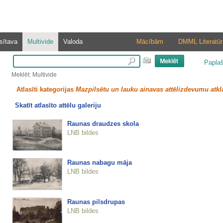
sītava
Multivide
Valoda
Mācībām
DMML Literatūr
Papla
Meklēt: Multivide
Atlasīti kategorijas
Mazpilsētu un lauku ainavas attēlizdevumu atkl
Skatīt atlasīto attēlu galeriju
Raunas draudzes skola
LNB bildes
Raunas nabagu māja
LNB bildes
Raunas pilsdrupas
LNB bildes