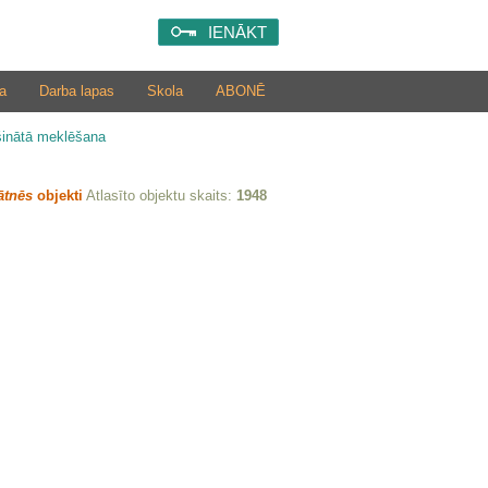
IENĀKT
a
Darba lapas
Skola
ABONĒ
šinātā meklēšana
ātnēs
objekti
Atlasīto objektu skaits:
1948