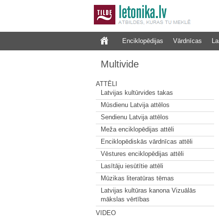
Enciklopēdijas
Vārdnīcas
La
Multivide
ATTĒLI
Latvijas kultūrvides takas
Mūsdienu Latvija attēlos
Sendienu Latvija attēlos
Meža enciklopēdijas attēli
Enciklopēdiskās vārdnīcas attēli
Vēstures enciklopēdijas attēli
Lasītāju iesūtītie attēli
Mūzikas literatūras tēmas
Latvijas kultūras kanona Vizuālās
mākslas vērtības
VIDEO