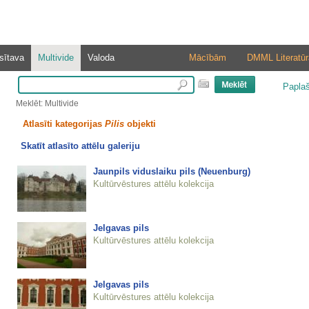
sītava
Multivide
Valoda
Mācībām
DMML Literatūr
Papla
Meklēt: Multivide
Atlasīti kategorijas
Pilis
objekti
Skatīt atlasīto attēlu galeriju
Jaunpils viduslaiku pils (Neuenburg)
Kultūrvēstures attēlu kolekcija
Jelgavas pils
Kultūrvēstures attēlu kolekcija
Jelgavas pils
Kultūrvēstures attēlu kolekcija