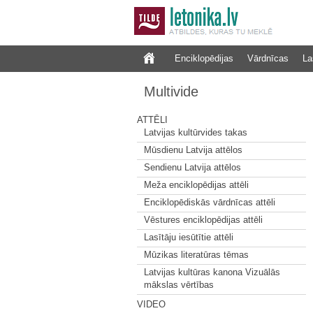
Enciklopēdijas
Vārdnīcas
La
Multivide
ATTĒLI
Latvijas kultūrvides takas
Mūsdienu Latvija attēlos
Sendienu Latvija attēlos
Meža enciklopēdijas attēli
Enciklopēdiskās vārdnīcas attēli
Vēstures enciklopēdijas attēli
Lasītāju iesūtītie attēli
Mūzikas literatūras tēmas
Latvijas kultūras kanona Vizuālās
mākslas vērtības
VIDEO