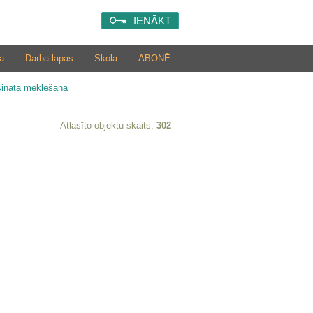
IENĀKT
a
Darba lapas
Skola
ABONĒ
šinātā meklēšana
Atlasīto objektu skaits:
302