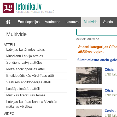
Enciklopēdijas
Vārdnīcas
Lasītava
Multivide
Valoda
Multivide
Meklēt: Multivide
ATTĒLI
Atlasīti kategorijas
Pilsē
Latvijas kultūrvides takas
atklātnes
objekti
Mūsdienu Latvija attēlos
Skatīt atlasīto attēlu gale
Sendienu Latvija attēlos
Meža enciklopēdijas attēli
Cēsis -
LNB bil
Enciklopēdiskās vārdnīcas attēli
Vēstures enciklopēdijas attēli
Lasītāju iesūtītie attēli
Cēsis - 
LNB bil
Mūzikas literatūras tēmas
Latvijas kultūras kanona Vizuālās
mākslas vērtības
Cēsis - 
VIDEO
LNB bil