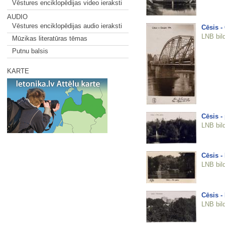
Vēstures enciklopēdijas video ieraksti
AUDIO
Vēstures enciklopēdijas audio ieraksti
Cēsis - 
LNB bil
Mūzikas literatūras tēmas
Putnu balsis
KARTE
Cēsis -
LNB bil
Cēsis -
LNB bil
Cēsis -
LNB bil