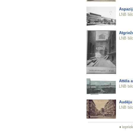
Aspazij
LNB bil
Atgriež
LNB bil
Attēla 
LNB bil
Audēju 
LNB bil
ieprie