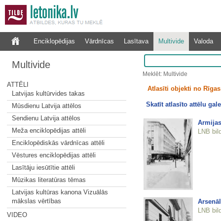
Enciklopēdijas
Vārdnīcas
Lasītava
Multivide
Valoda
Multivide
Meklēt: Multivide
ATTĒLI
Atlasīti objekti no Rīgas 
Latvijas kultūrvides takas
Skatīt atlasīto attēlu gale
Mūsdienu Latvija attēlos
Sendienu Latvija attēlos
Armijas
Meža enciklopēdijas attēli
LNB bil
Enciklopēdiskās vārdnīcas attēli
Vēstures enciklopēdijas attēli
Lasītāju iesūtītie attēli
Mūzikas literatūras tēmas
Latvijas kultūras kanona Vizuālās
mākslas vērtības
Arsenāl
LNB bil
VIDEO