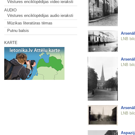
Vēstures enciklopēdijas video ieraksti
AUDIO
Vēstures enciklopēdijas audio ieraksti
Mūzikas literatūras tēmas
Putnu balsis
Arsenāl
LNB bil
KARTE
Arsenāl
LNB bil
Arsenāl
LNB bil
Aspazij