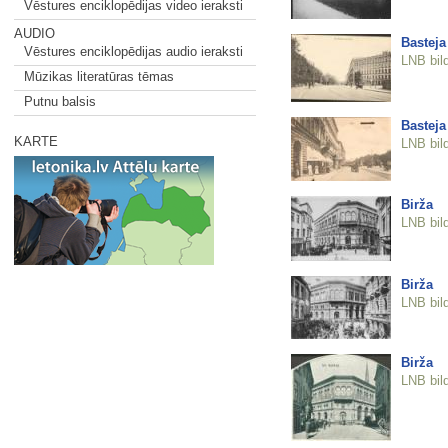
Vēstures enciklopēdijas video ieraksti
AUDIO
Basteja
Vēstures enciklopēdijas audio ieraksti
LNB bil
Mūzikas literatūras tēmas
Putnu balsis
Basteja
KARTE
LNB bil
Birža
LNB bil
Birža
LNB bil
Birža
LNB bil