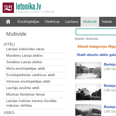
Enciklopēdijas
Vārdnīcas
Lasītava
Multivide
Valoda
Multivide
Meklēt: Multivide
ATTĒLI
Atlasīti kategorijas
Rīgas
Latvijas kultūrvides takas
Skatīt atlasīto attēlu gale
Mūsdienu Latvija attēlos
Sendienu Latvija attēlos
Basteja
Meža enciklopēdijas attēli
LNB bil
Enciklopēdiskās vārdnīcas attēli
Vēstures enciklopēdijas attēli
Basteja
Lasītāju iesūtītie attēli
LNB bil
Mūzikas literatūras tēmas
Latvijas kultūras kanona Vizuālās
mākslas vērtības
Basteja
LNB bil
VIDEO