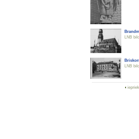
Brandmū
LNB bil
Briskor
LNB bil
ieprie