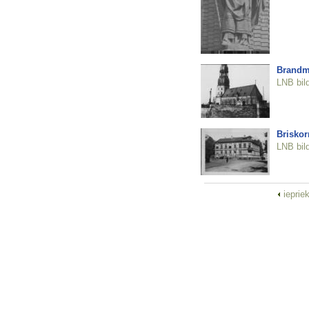
Brandmū
LNB bil
Briskor
LNB bil
ieprie