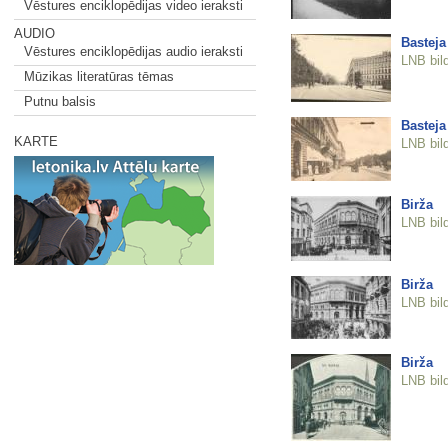
Vēstures enciklopēdijas video ieraksti
AUDIO
Basteja
Vēstures enciklopēdijas audio ieraksti
LNB bil
Mūzikas literatūras tēmas
Putnu balsis
Basteja
KARTE
LNB bil
Birža
LNB bil
Birža
LNB bil
Birža
LNB bil