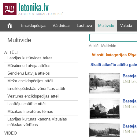
Enciklopēdijas
Vārdnīcas
Lasītava
Multivide
Valoda
Multivide
Meklēt: Multivide
ATTĒLI
Atlasīti kategorijas
Rīgas
Latvijas kultūrvides takas
Skatīt atlasīto attēlu gale
Mūsdienu Latvija attēlos
Sendienu Latvija attēlos
Basteja
Meža enciklopēdijas attēli
LNB bil
Enciklopēdiskās vārdnīcas attēli
Vēstures enciklopēdijas attēli
Basteja
Lasītāju iesūtītie attēli
LNB bil
Mūzikas literatūras tēmas
Latvijas kultūras kanona Vizuālās
mākslas vērtības
Basteja
LNB bil
VIDEO