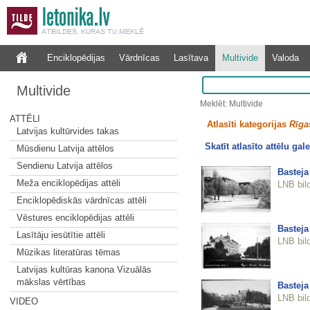
Enciklopēdijas
Vārdnīcas
Lasītava
Multivide
Valoda
Multivide
Meklēt: Multivide
ATTĒLI
Atlasīti kategorijas
Rīgas
Latvijas kultūrvides takas
Skatīt atlasīto attēlu gale
Mūsdienu Latvija attēlos
Sendienu Latvija attēlos
Basteja
Meža enciklopēdijas attēli
LNB bil
Enciklopēdiskās vārdnīcas attēli
Vēstures enciklopēdijas attēli
Basteja
Lasītāju iesūtītie attēli
LNB bil
Mūzikas literatūras tēmas
Latvijas kultūras kanona Vizuālās
mākslas vērtības
Basteja
LNB bil
VIDEO