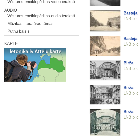
Vēstures enciklopēdijas video ieraksti
AUDIO
Basteja
Vēstures enciklopēdijas audio ieraksti
LNB bil
Mūzikas literatūras tēmas
Putnu balsis
Basteja
KARTE
LNB bil
Birža
LNB bil
Birža
LNB bil
Birža
LNB bil