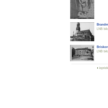
Brandmū
LNB bil
Briskor
LNB bil
ieprie