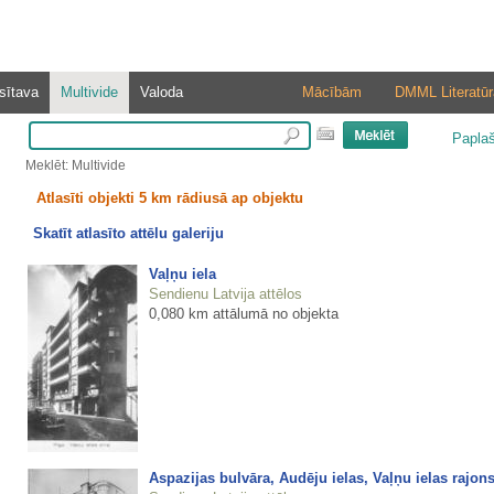
sītava
Multivide
Valoda
Mācībām
DMML Literatūr
Papla
Meklēt: Multivide
Atlasīti objekti 5 km rādiusā ap objektu
Skatīt atlasīto attēlu galeriju
Vaļņu iela
Sendienu Latvija attēlos
0,080 km attālumā no objekta
Aspazijas bulvāra, Audēju ielas, Vaļņu ielas rajon