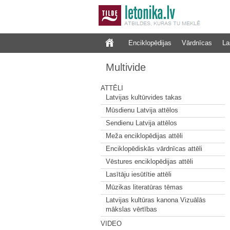
Enciklopēdijas
Vārdnīcas
La
Multivide
ATTĒLI
Latvijas kultūrvides takas
Mūsdienu Latvija attēlos
Sendienu Latvija attēlos
Meža enciklopēdijas attēli
Enciklopēdiskās vārdnīcas attēli
Vēstures enciklopēdijas attēli
Lasītāju iesūtītie attēli
Mūzikas literatūras tēmas
Latvijas kultūras kanona Vizuālās
mākslas vērtības
VIDEO