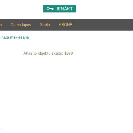
IENĀKT
a
Darba lapas
Skola
ABONĒ
šinātā meklēšana
Atlasīto objektu skaits:
1878
s