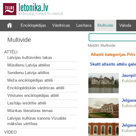
Enciklopēdijas
Vārdnīcas
Lasītava
Multivide
Valoda
Multivide
Meklēt: Multivide
ATTĒLI
Atlasīti kategorijas
Pilis
Latvijas kultūrvides takas
Skatīt atlasīto attēlu gale
Mūsdienu Latvija attēlos
Sendienu Latvija attēlos
Jaunpil
Meža enciklopēdijas attēli
Kultūrvē
Enciklopēdiskās vārdnīcas attēli
Vēstures enciklopēdijas attēli
Jelgava
Lasītāju iesūtītie attēli
Kultūrvē
Mūzikas literatūras tēmas
Latvijas kultūras kanona Vizuālās
mākslas vērtības
Jelgava
Kultūrvē
VIDEO