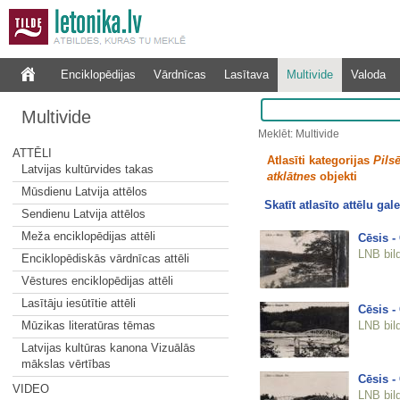
Enciklopēdijas
Vārdnīcas
Lasītava
Multivide
Valoda
Multivide
Meklēt: Multivide
ATTĒLI
Atlasīti kategorijas
Pilsē
Latvijas kultūrvides takas
atklātnes
objekti
Mūsdienu Latvija attēlos
Skatīt atlasīto attēlu gale
Sendienu Latvija attēlos
Meža enciklopēdijas attēli
Cēsis -
LNB bil
Enciklopēdiskās vārdnīcas attēli
Vēstures enciklopēdijas attēli
Lasītāju iesūtītie attēli
Cēsis - 
LNB bil
Mūzikas literatūras tēmas
Latvijas kultūras kanona Vizuālās
mākslas vērtības
Cēsis - 
VIDEO
LNB bil