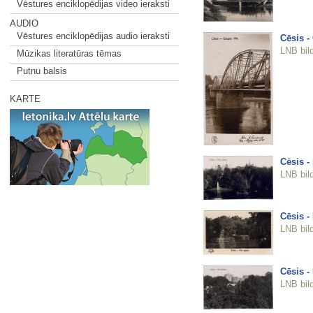
Vēstures enciklopēdijas video ieraksti
AUDIO
Vēstures enciklopēdijas audio ieraksti
Cēsis - 
LNB bil
Mūzikas literatūras tēmas
Putnu balsis
KARTE
Cēsis -
LNB bil
Cēsis -
LNB bil
Cēsis -
LNB bil