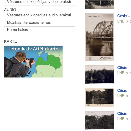
Vēstures enciklopēdijas video ieraksti
AUDIO
Vēstures enciklopēdijas audio ieraksti
Cēsis - 
LNB bil
Mūzikas literatūras tēmas
Putnu balsis
KARTE
Cēsis -
LNB bil
Cēsis -
LNB bil
Cēsis -
LNB bil