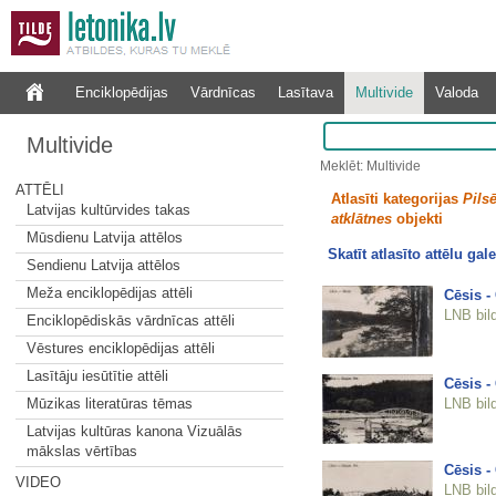
Enciklopēdijas
Vārdnīcas
Lasītava
Multivide
Valoda
Multivide
Meklēt: Multivide
ATTĒLI
Atlasīti kategorijas
Pilsē
Latvijas kultūrvides takas
atklātnes
objekti
Mūsdienu Latvija attēlos
Skatīt atlasīto attēlu gale
Sendienu Latvija attēlos
Meža enciklopēdijas attēli
Cēsis -
LNB bil
Enciklopēdiskās vārdnīcas attēli
Vēstures enciklopēdijas attēli
Lasītāju iesūtītie attēli
Cēsis - 
LNB bil
Mūzikas literatūras tēmas
Latvijas kultūras kanona Vizuālās
mākslas vērtības
Cēsis - 
VIDEO
LNB bil