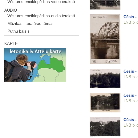
Vēstures enciklopēdijas video ieraksti
AUDIO
Vēstures enciklopēdijas audio ieraksti
Cēsis - 
LNB bil
Mūzikas literatūras tēmas
Putnu balsis
KARTE
Cēsis -
LNB bil
Cēsis -
LNB bil
Cēsis -
LNB bil