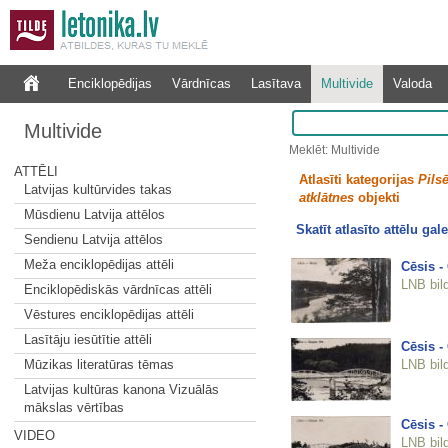
Enciklopēdijas
Vārdnīcas
Lasītava
Multivide
Valoda
Multivide
Meklēt: Multivide
ATTĒLI
Atlasīti kategorijas
Pilsē
Latvijas kultūrvides takas
atklātnes
objekti
Mūsdienu Latvija attēlos
Skatīt atlasīto attēlu gale
Sendienu Latvija attēlos
Meža enciklopēdijas attēli
Cēsis -
LNB bil
Enciklopēdiskās vārdnīcas attēli
Vēstures enciklopēdijas attēli
Lasītāju iesūtītie attēli
Cēsis - 
LNB bil
Mūzikas literatūras tēmas
Latvijas kultūras kanona Vizuālās
mākslas vērtības
Cēsis - 
VIDEO
LNB bil