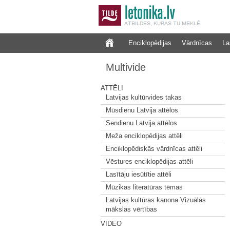
Enciklopēdijas
Vārdnīcas
La
Multivide
ATTĒLI
Latvijas kultūrvides takas
Mūsdienu Latvija attēlos
Sendienu Latvija attēlos
Meža enciklopēdijas attēli
Enciklopēdiskās vārdnīcas attēli
Vēstures enciklopēdijas attēli
Lasītāju iesūtītie attēli
Mūzikas literatūras tēmas
Latvijas kultūras kanona Vizuālās
mākslas vērtības
VIDEO