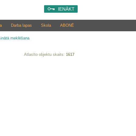
IENĀKT
a
Darba lapas
Skola
ABONĒ
šinātā meklēšana
Atlasīto objektu skaits:
1617