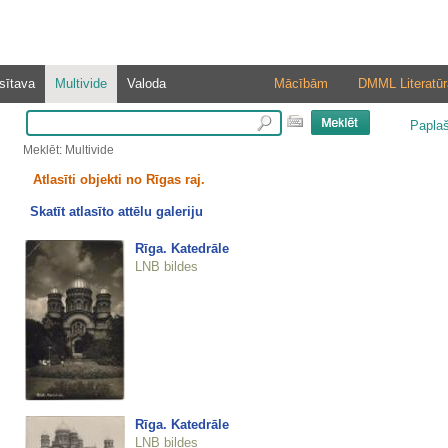
sītava
Multivide
Valoda
Mācībām
DMML Literatūr
Papla
Meklēt: Multivide
Atlasīti objekti no Rīgas raj.
Skatīt atlasīto attēlu galeriju
Rīga. Katedrāle
LNB bildes
Rīga. Katedrāle
LNB bildes