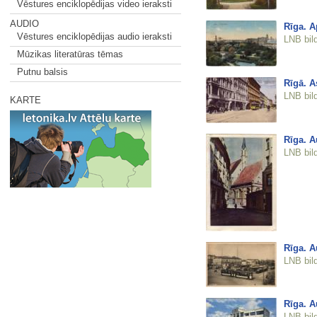
Vēstures enciklopēdijas video ieraksti
AUDIO
Rīga. A
Vēstures enciklopēdijas audio ieraksti
LNB bil
Mūzikas literatūras tēmas
Putnu balsis
Rīgā. A
LNB bil
KARTE
Rīga. A
LNB bil
Rīga. A
LNB bil
Rīga. A
LNB bil