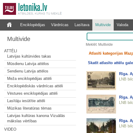
Enciklopēdijas
Vārdnīcas
Lasītava
Multivide
Valoda
Multivide
Meklēt: Multivide
ATTĒLI
Atlasīti kategorijas
Mazp
Latvijas kultūrvides takas
Skatīt atlasīto attēlu gale
Mūsdienu Latvija attēlos
Sendienu Latvija attēlos
Rīga. A
Meža enciklopēdijas attēli
LNB bil
Enciklopēdiskās vārdnīcas attēli
Vēstures enciklopēdijas attēli
Rīga. A
Lasītāju iesūtītie attēli
LNB bil
Mūzikas literatūras tēmas
Latvijas kultūras kanona Vizuālās
Rīga. A
mākslas vērtības
LNB bil
VIDEO