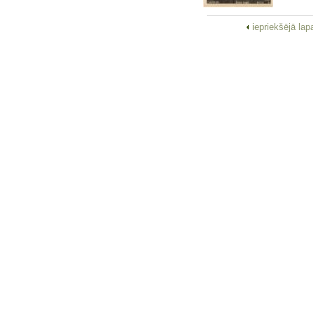
iepriekšējā la