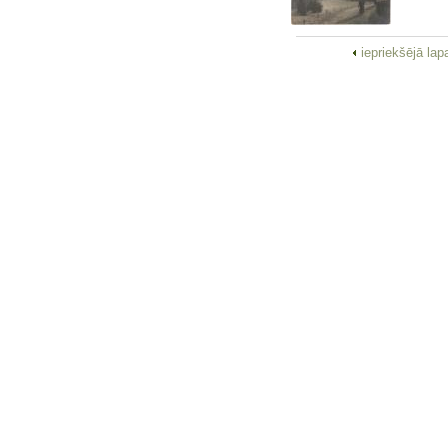
iepriekšējā la