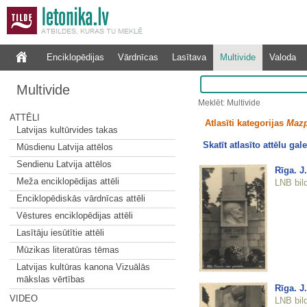
Enciklopēdijas
Vārdnīcas
Lasītava
Multivide
Valoda
Multivide
Meklēt: Multivide
ATTĒLI
Atlasīti kategorijas
Mazp
Latvijas kultūrvides takas
Skatīt atlasīto attēlu gale
Mūsdienu Latvija attēlos
Sendienu Latvija attēlos
Rīga. J
Meža enciklopēdijas attēli
LNB bil
Enciklopēdiskās vārdnīcas attēli
Vēstures enciklopēdijas attēli
Lasītāju iesūtītie attēli
Mūzikas literatūras tēmas
Latvijas kultūras kanona Vizuālās
mākslas vērtības
Rīga. J
VIDEO
LNB bil