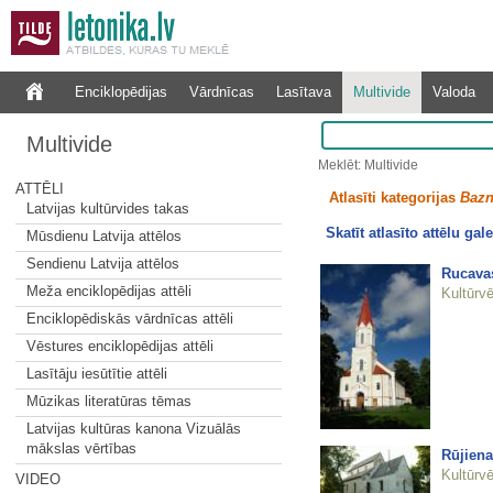
Enciklopēdijas
Vārdnīcas
Lasītava
Multivide
Valoda
Multivide
Meklēt: Multivide
ATTĒLI
Atlasīti kategorijas
Bazn
Latvijas kultūrvides takas
Skatīt atlasīto attēlu gale
Mūsdienu Latvija attēlos
Sendienu Latvija attēlos
Rucavas
Meža enciklopēdijas attēli
Kultūrvē
Enciklopēdiskās vārdnīcas attēli
Vēstures enciklopēdijas attēli
Lasītāju iesūtītie attēli
Mūzikas literatūras tēmas
Latvijas kultūras kanona Vizuālās
mākslas vērtības
Rūjiena
Kultūrvē
VIDEO