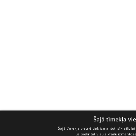
Šajā tīmekļa vie
Šajā tīmekļa vietnē tiek izmantoti sīkfaili, l
jūs piekrītat visu sīkfailu izmanto