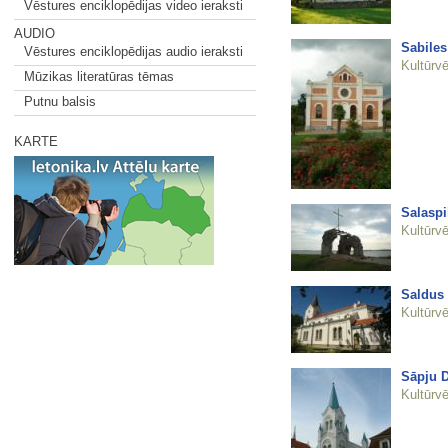
Vēstures enciklopēdijas video ieraksti
AUDIO
Sabiles
Vēstures enciklopēdijas audio ieraksti
Kultūrvē
Mūzikas literatūras tēmas
Putnu balsis
KARTE
Salaspi
Kultūrvē
Saldus 
Kultūrvē
Sāpju D
Kultūrvē