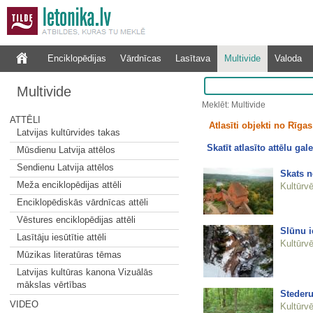
Enciklopēdijas
Vārdnīcas
Lasītava
Multivide
Valoda
Multivide
Meklēt: Multivide
ATTĒLI
Atlasīti objekti no Rīgas 
Latvijas kultūrvides takas
Skatīt atlasīto attēlu gale
Mūsdienu Latvija attēlos
Sendienu Latvija attēlos
Skats n
Meža enciklopēdijas attēli
Kultūrvē
Enciklopēdiskās vārdnīcas attēli
Vēstures enciklopēdijas attēli
Slūnu i
Lasītāju iesūtītie attēli
Kultūrvē
Mūzikas literatūras tēmas
Latvijas kultūras kanona Vizuālās
mākslas vērtības
Stederu
VIDEO
Kultūrvē