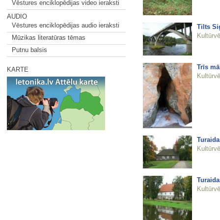
Vēstures enciklopēdijas video ieraksti
AUDIO
Vēstures enciklopēdijas audio ieraksti
Tilts S
Kultūrvē
Mūzikas literatūras tēmas
Putnu balsis
Trīs mā
KARTE
Kultūrvē
Turaida
Kultūrvē
Turaida
Kultūrvē