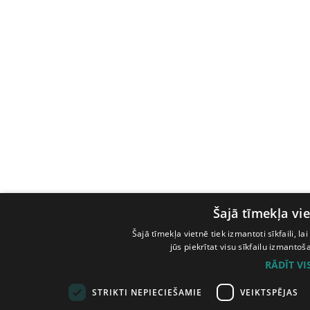
Šajā tīmekļa vie
Šajā tīmekļa vietnē tiek izmantoti sīkfaili, l
jūs piekrītat visu sīkfailu izmanto
RĀDĪT V
STRIKTI NEPIECIEŠAMIE
VEIKTSPĒJAS