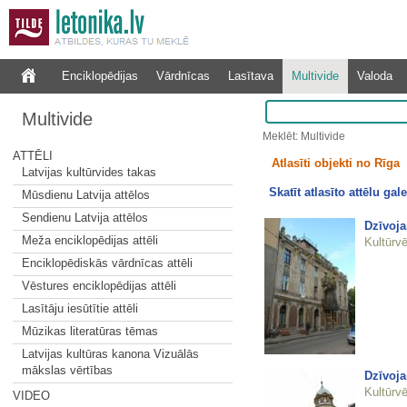
Enciklopēdijas
Vārdnīcas
Lasītava
Multivide
Valoda
Multivide
Meklēt: Multivide
ATTĒLI
Atlasīti objekti no Rīga
Latvijas kultūrvides takas
Skatīt atlasīto attēlu gale
Mūsdienu Latvija attēlos
Sendienu Latvija attēlos
Dzīvoj
Meža enciklopēdijas attēli
Kultūrvē
Enciklopēdiskās vārdnīcas attēli
Vēstures enciklopēdijas attēli
Lasītāju iesūtītie attēli
Mūzikas literatūras tēmas
Latvijas kultūras kanona Vizuālās
mākslas vērtības
Dzīvoj
Kultūrvē
VIDEO