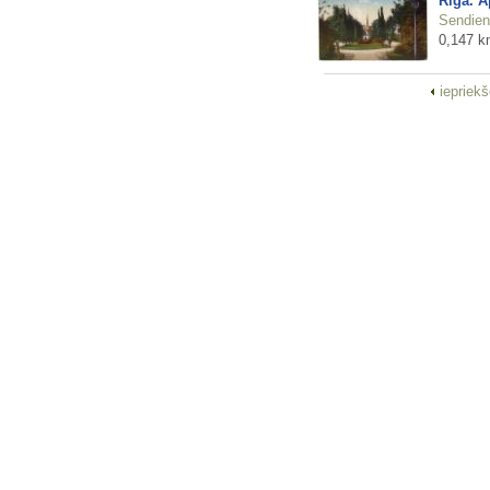
Rīga. A
Sendienu
0,147 k
iepriek