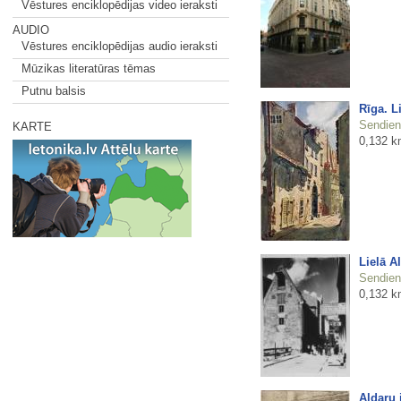
Vēstures enciklopēdijas video ieraksti
AUDIO
Vēstures enciklopēdijas audio ieraksti
Mūzikas literatūras tēmas
Putnu balsis
Rīga. L
Sendienu
KARTE
0,132 k
Lielā A
Sendienu
0,132 k
Aldaru 