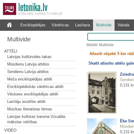
Enciklopēdijas
Vārdnīcas
Lasītava
Multivide
Valoda
Multivide
Meklēt: Multivide
ATTĒLI
Atlasīti objekti 5 km rā
Latvijas kultūrvides takas
Skatīt atlasīto attēlu gale
Mūsdienu Latvija attēlos
Sendienu Latvija attēlos
Zviedru
Meža enciklopēdijas attēli
Sendienu
0,131 k
Enciklopēdiskās vārdnīcas attēli
Vēstures enciklopēdijas attēli
Lasītāju iesūtītie attēli
Mūzikas literatūras tēmas
Latvijas kultūras kanona Vizuālās
Ēka Smi
mākslas vērtības
Mūsdienu
VIDEO
0,131 k