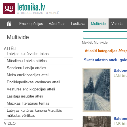
Enciklopēdijas
Vārdnīcas
Lasītava
Multivide
Valoda
Multivide
Meklēt: Multivide
ATTĒLI
Atlasīti kategorijas
Mazp
Latvijas kultūrvides takas
Skatīt atlasīto attēlu gale
Mūsdienu Latvija attēlos
Sendienu Latvija attēlos
Baldon
Meža enciklopēdijas attēli
LNB bil
Enciklopēdiskās vārdnīcas attēli
Vēstures enciklopēdijas attēli
Lasītāju iesūtītie attēli
Mūzikas literatūras tēmas
Latvijas kultūras kanona Vizuālās
mākslas vērtības
Baldone
VIDEO
LNB bil