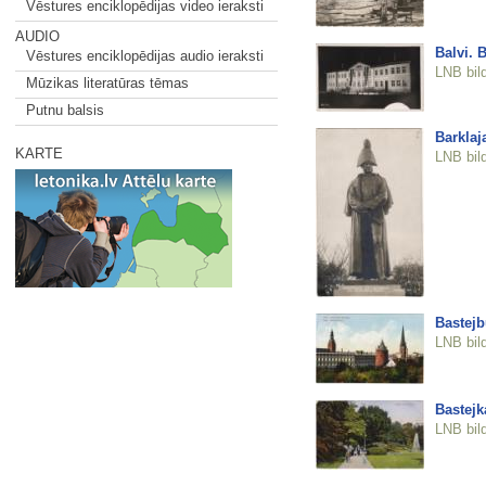
Vēstures enciklopēdijas video ieraksti
AUDIO
Balvi. 
Vēstures enciklopēdijas audio ieraksti
LNB bil
Mūzikas literatūras tēmas
Putnu balsis
Barklaj
KARTE
LNB bil
Bastejb
LNB bil
Bastejk
LNB bil