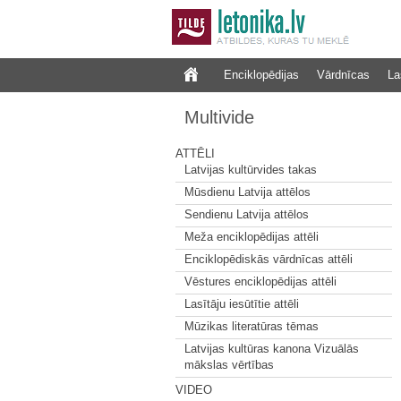
Enciklopēdijas
Vārdnīcas
La
Multivide
ATTĒLI
Latvijas kultūrvides takas
Mūsdienu Latvija attēlos
Sendienu Latvija attēlos
Meža enciklopēdijas attēli
Enciklopēdiskās vārdnīcas attēli
Vēstures enciklopēdijas attēli
Lasītāju iesūtītie attēli
Mūzikas literatūras tēmas
Latvijas kultūras kanona Vizuālās
mākslas vērtības
VIDEO