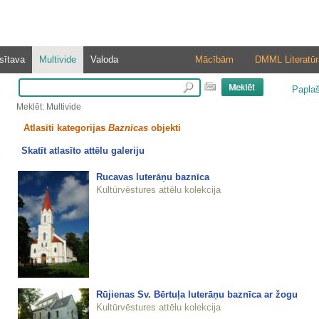
sītava
Multivide
Valoda
Mācībām
DMML Literatūr
Papla
Meklēt: Multivide
Atlasīti kategorijas
Baznīcas
objekti
Skatīt atlasīto attēlu galeriju
Rucavas luterāņu baznīca
Kultūrvēstures attēlu kolekcija
Rūjienas Sv. Bērtuļa luterāņu baznīca ar žogu
Kultūrvēstures attēlu kolekcija