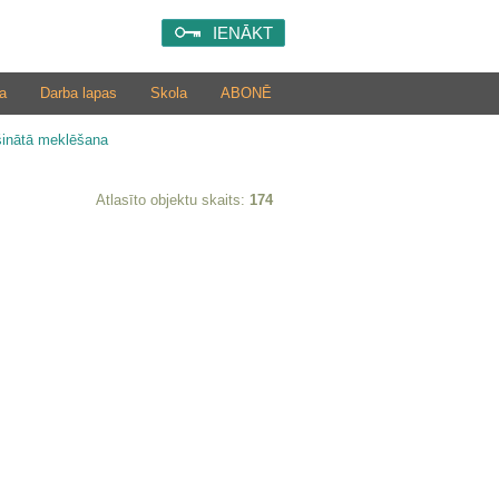
IENĀKT
a
Darba lapas
Skola
ABONĒ
šinātā meklēšana
Atlasīto objektu skaits:
174