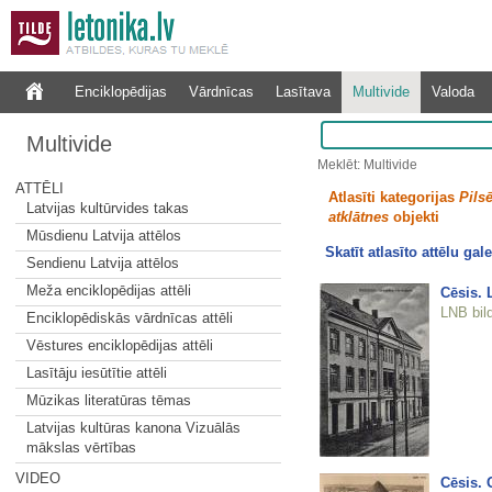
Enciklopēdijas
Vārdnīcas
Lasītava
Multivide
Valoda
Multivide
Meklēt: Multivide
ATTĒLI
Atlasīti kategorijas
Pilsē
Latvijas kultūrvides takas
atklātnes
objekti
Mūsdienu Latvija attēlos
Skatīt atlasīto attēlu gale
Sendienu Latvija attēlos
Meža enciklopēdijas attēli
Cēsis. 
LNB bil
Enciklopēdiskās vārdnīcas attēli
Vēstures enciklopēdijas attēli
Lasītāju iesūtītie attēli
Mūzikas literatūras tēmas
Latvijas kultūras kanona Vizuālās
mākslas vērtības
VIDEO
Cēsis. 