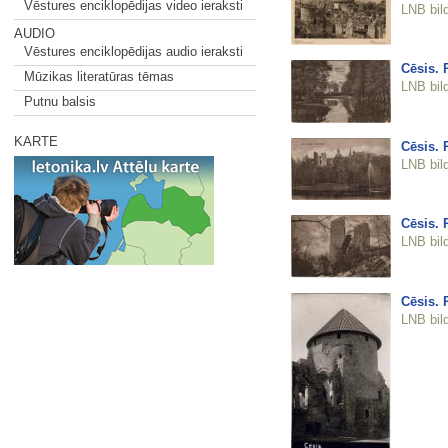
Vēstures enciklopēdijas video ieraksti
LNB bil
AUDIO
Vēstures enciklopēdijas audio ieraksti
Cēsis. 
Mūzikas literatūras tēmas
LNB bil
Putnu balsis
KARTE
Cēsis. 
LNB bil
Cēsis. 
LNB bil
Cēsis. 
LNB bil