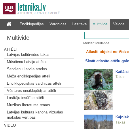
Enciklopēdijas
Vārdnīcas
Lasītava
Multivide
Valoda
Multivide
Meklēt: Multivide
ATTĒLI
Atlasīti objekti no Vid
Latvijas kultūrvides takas
Skatīt atlasīto attēlu gale
Mūsdienu Latvija attēlos
Sendienu Latvija attēlos
Kailā s
Meža enciklopēdijas attēli
Takas
Enciklopēdiskās vārdnīcas attēli
Vēstures enciklopēdijas attēli
Lasītāju iesūtītie attēli
Mūzikas literatūras tēmas
Latvijas kultūras kanona Vizuālās
Kājniek
mākslas vērtības
Takas
VIDEO