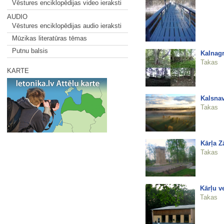
Vēstures enciklopēdijas video ieraksti
AUDIO
Vēstures enciklopēdijas audio ieraksti
Mūzikas literatūras tēmas
Putnu balsis
Kalnagr
Takas
KARTE
Kalsna
Takas
Kārļa Z
Takas
Kārļu ve
Takas