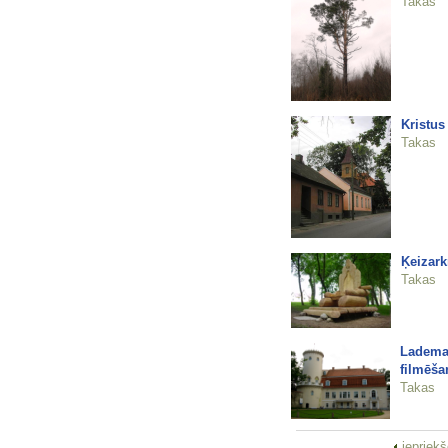
Takas
Kristus
Takas
Ķeizark
Takas
Lademah
filmēša
Takas
iepriek