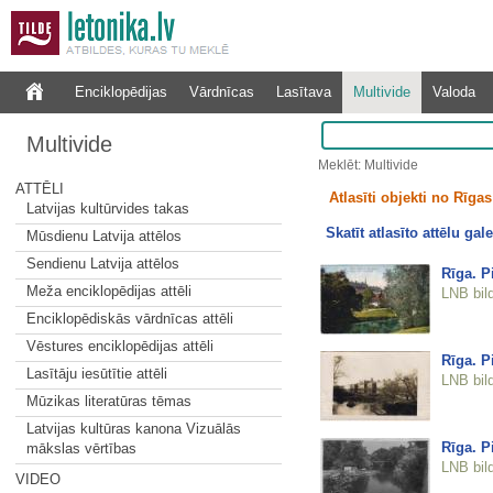
Enciklopēdijas
Vārdnīcas
Lasītava
Multivide
Valoda
Multivide
Meklēt: Multivide
ATTĒLI
Atlasīti objekti no Rīgas 
Latvijas kultūrvides takas
Skatīt atlasīto attēlu gale
Mūsdienu Latvija attēlos
Sendienu Latvija attēlos
Rīga. P
Meža enciklopēdijas attēli
LNB bil
Enciklopēdiskās vārdnīcas attēli
Vēstures enciklopēdijas attēli
Rīga. P
Lasītāju iesūtītie attēli
LNB bil
Mūzikas literatūras tēmas
Latvijas kultūras kanona Vizuālās
Rīga. P
mākslas vērtības
LNB bil
VIDEO