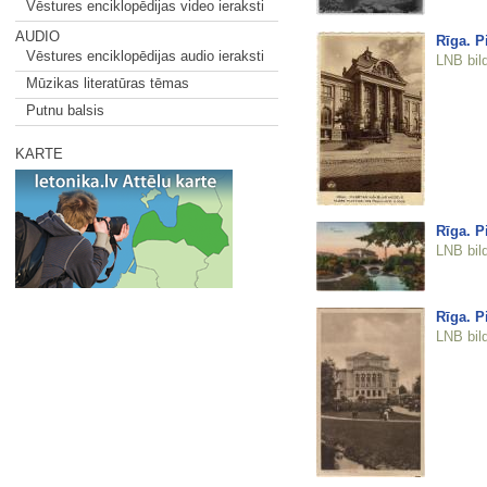
Vēstures enciklopēdijas video ieraksti
AUDIO
Rīga. P
Vēstures enciklopēdijas audio ieraksti
LNB bil
Mūzikas literatūras tēmas
Putnu balsis
KARTE
Rīga. Pi
LNB bil
Rīga. Pi
LNB bil