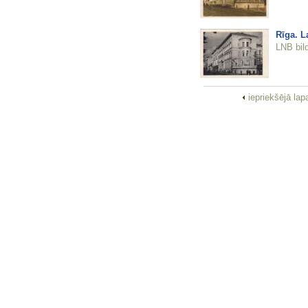
Rīga. L
LNB bil
iepriekšējā la