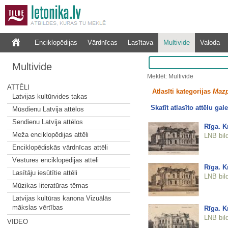
Enciklopēdijas
Vārdnīcas
Lasītava
Multivide
Valoda
Multivide
Meklēt: Multivide
ATTĒLI
Atlasīti kategorijas
Mazp
Latvijas kultūrvides takas
Skatīt atlasīto attēlu gale
Mūsdienu Latvija attēlos
Sendienu Latvija attēlos
Rīga. Kr
Meža enciklopēdijas attēli
LNB bil
Enciklopēdiskās vārdnīcas attēli
Vēstures enciklopēdijas attēli
Rīga. Kr
Lasītāju iesūtītie attēli
LNB bil
Mūzikas literatūras tēmas
Latvijas kultūras kanona Vizuālās
mākslas vērtības
Rīga. Kr
LNB bil
VIDEO