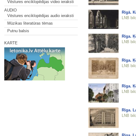
Vēstures enciklopēdijas video ieraksti
AUDIO
Rīgā. K
Vēstures enciklopēdijas audio ieraksti
LNB bil
Mūzikas literatūras tēmas
Putnu balsis
Rīga. Ķ
LNB bil
KARTE
Rīga. Ķ
LNB bil
Rīga. Ķ
LNB bil
Rīga. L
LNB bil
Rīga. L