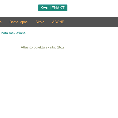
IENĀKT
a
Darba lapas
Skola
ABONĒ
šinātā meklēšana
Atlasīto objektu skaits:
1617