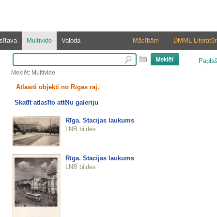
sītava
Multivide
Valoda
Mācībām
DMML Literatūr
Papla
Meklēt: Multivide
Atlasīti objekti no Rīgas raj.
Skatīt atlasīto attēlu galeriju
Rīga. Stacijas laukums
LNB bildes
Rīga. Stacijas laukums
LNB bildes