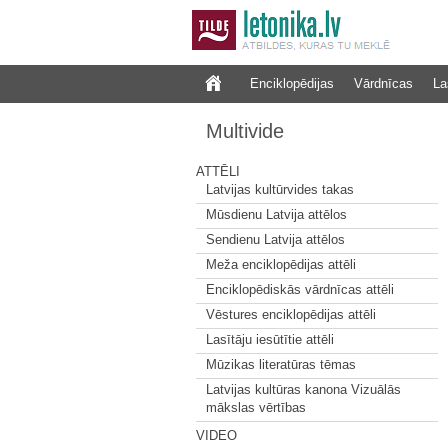
Enciklopēdijas
Vārdnīcas
La
Multivide
ATTĒLI
Latvijas kultūrvides takas
Mūsdienu Latvija attēlos
Sendienu Latvija attēlos
Meža enciklopēdijas attēli
Enciklopēdiskās vārdnīcas attēli
Vēstures enciklopēdijas attēli
Lasītāju iesūtītie attēli
Mūzikas literatūras tēmas
Latvijas kultūras kanona Vizuālās
mākslas vērtības
VIDEO