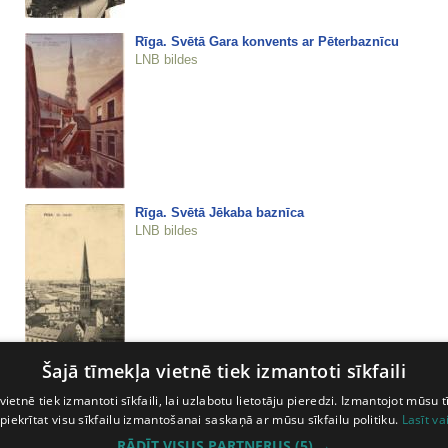
Rīga. Svētā Gara konvents ar Pēterbaznīcu
LNB bildes
Rīga. Svētā Jēkaba baznīca
LNB bildes
Šajā tīmekļa vietnē tiek izmantoti sīkfaili
Rīga. Teātra bulvāris
vietnē tiek izmantoti sīkfaili, lai uzlabotu lietotāju pieredzi. Izmantojot mūsu t
LNB bildes
 piekrītat visu sīkfailu izmantošanai saskaņā ar mūsu sīkfailu politiku.
Lasīt va
RĀDĪT VISUS PARTNERUS
(5) →