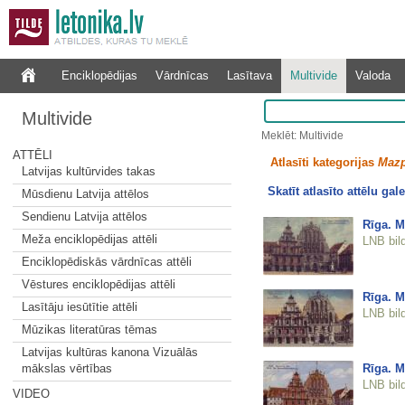
Enciklopēdijas
Vārdnīcas
Lasītava
Multivide
Valoda
Multivide
Meklēt: Multivide
ATTĒLI
Atlasīti kategorijas
Mazp
Latvijas kultūrvides takas
Skatīt atlasīto attēlu gale
Mūsdienu Latvija attēlos
Sendienu Latvija attēlos
Rīga. M
Meža enciklopēdijas attēli
LNB bil
Enciklopēdiskās vārdnīcas attēli
Vēstures enciklopēdijas attēli
Rīga. M
Lasītāju iesūtītie attēli
LNB bil
Mūzikas literatūras tēmas
Latvijas kultūras kanona Vizuālās
Rīga. M
mākslas vērtības
LNB bil
VIDEO