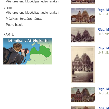
Vēstures enciklopēdijas video ieraksti
AUDIO
Rīga. M
Vēstures enciklopēdijas audio ieraksti
LNB bil
Mūzikas literatūras tēmas
Putnu balsis
Rīga. M
LNB bil
KARTE
Rīga. M
LNB bil
Rīga. M
LNB bil
Rīga. M