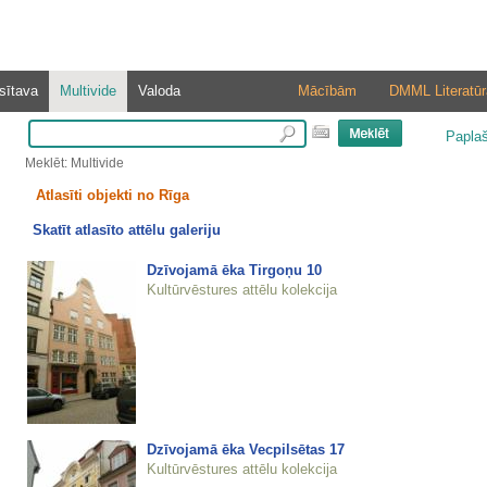
sītava
Multivide
Valoda
Mācībām
DMML Literatūr
Papla
Meklēt: Multivide
Atlasīti objekti no Rīga
Skatīt atlasīto attēlu galeriju
Dzīvojamā ēka Tirgoņu 10
Kultūrvēstures attēlu kolekcija
Dzīvojamā ēka Vecpilsētas 17
Kultūrvēstures attēlu kolekcija