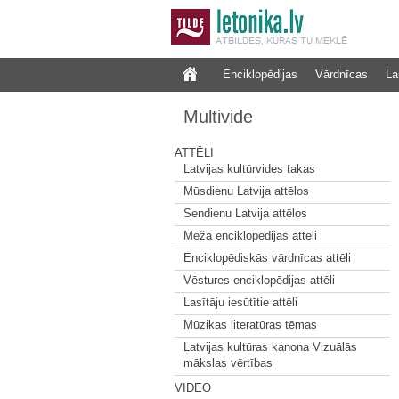
Enciklopēdijas
Vārdnīcas
La
Multivide
ATTĒLI
Latvijas kultūrvides takas
Mūsdienu Latvija attēlos
Sendienu Latvija attēlos
Meža enciklopēdijas attēli
Enciklopēdiskās vārdnīcas attēli
Vēstures enciklopēdijas attēli
Lasītāju iesūtītie attēli
Mūzikas literatūras tēmas
Latvijas kultūras kanona Vizuālās
mākslas vērtības
VIDEO