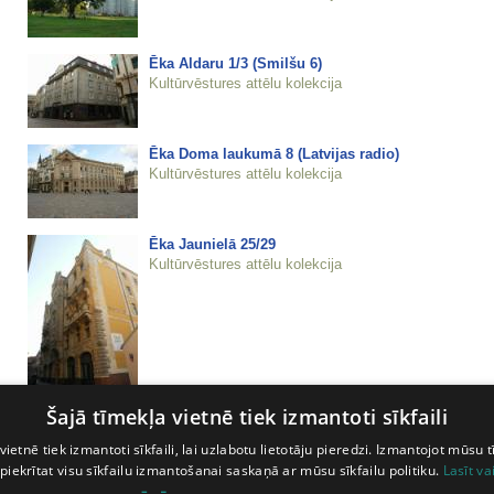
Ēka Aldaru 1/3 (Smilšu 6)
Kultūrvēstures attēlu kolekcija
Ēka Doma laukumā 8 (Latvijas radio)
Kultūrvēstures attēlu kolekcija
Ēka Jaunielā 25/29
Kultūrvēstures attēlu kolekcija
Šajā tīmekļa vietnē tiek izmantoti sīkfaili
Ēka Jaunielā 25/29
Kultūrvēstures attēlu kolekcija
vietnē tiek izmantoti sīkfaili, lai uzlabotu lietotāju pieredzi. Izmantojot mūsu t
 piekrītat visu sīkfailu izmantošanai saskaņā ar mūsu sīkfailu politiku.
Lasīt va