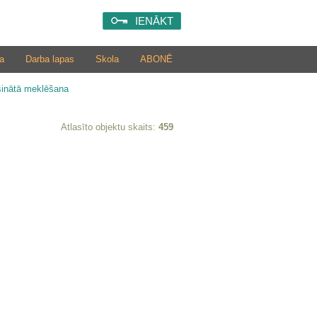
IENĀKT
a
Darba lapas
Skola
ABONĒ
šinātā meklēšana
Atlasīto objektu skaits:
459