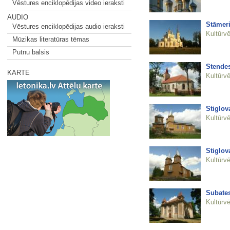
Vēstures enciklopēdijas video ieraksti
AUDIO
Stāmeri
Vēstures enciklopēdijas audio ieraksti
Kultūrvē
Mūzikas literatūras tēmas
Putnu balsis
Stendes
KARTE
Kultūrvē
Stiglov
Kultūrvē
Stiglov
Kultūrvē
Subates
Kultūrvē