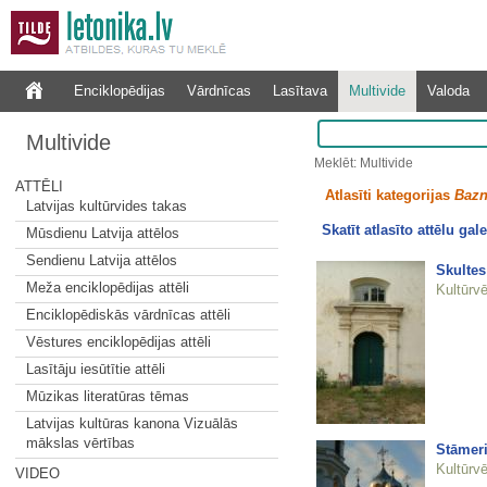
Enciklopēdijas
Vārdnīcas
Lasītava
Multivide
Valoda
Multivide
Meklēt: Multivide
ATTĒLI
Atlasīti kategorijas
Bazn
Latvijas kultūrvides takas
Skatīt atlasīto attēlu gale
Mūsdienu Latvija attēlos
Sendienu Latvija attēlos
Skultes
Meža enciklopēdijas attēli
Kultūrvē
Enciklopēdiskās vārdnīcas attēli
Vēstures enciklopēdijas attēli
Lasītāju iesūtītie attēli
Mūzikas literatūras tēmas
Latvijas kultūras kanona Vizuālās
mākslas vērtības
Stāmeri
Kultūrvē
VIDEO