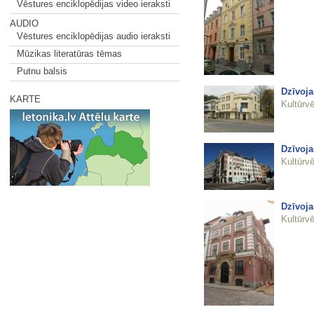
Vēstures enciklopēdijas video ieraksti
AUDIO
Vēstures enciklopēdijas audio ieraksti
Mūzikas literatūras tēmas
Putnu balsis
Dzīvoja
KARTE
Kultūrvē
Dzīvoja
Kultūrvē
Dzīvoja
Kultūrvē