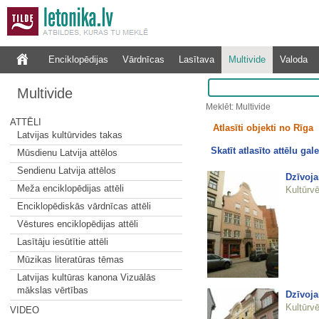
Enciklopēdijas
Vārdnīcas
Lasītava
Multivide
Valoda
Multivide
Meklēt: Multivide
ATTĒLI
Atlasīti objekti no Rīga
Latvijas kultūrvides takas
Skatīt atlasīto attēlu gale
Mūsdienu Latvija attēlos
Sendienu Latvija attēlos
Dzīvoja
Meža enciklopēdijas attēli
Kultūrvē
Enciklopēdiskās vārdnīcas attēli
Vēstures enciklopēdijas attēli
Lasītāju iesūtītie attēli
Mūzikas literatūras tēmas
Latvijas kultūras kanona Vizuālās
mākslas vērtības
Dzīvoja
Kultūrvē
VIDEO