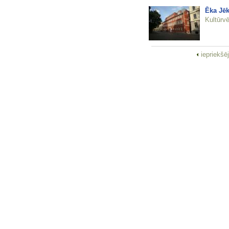
Ēka Jēk
Kultūrvē
iepriekšē