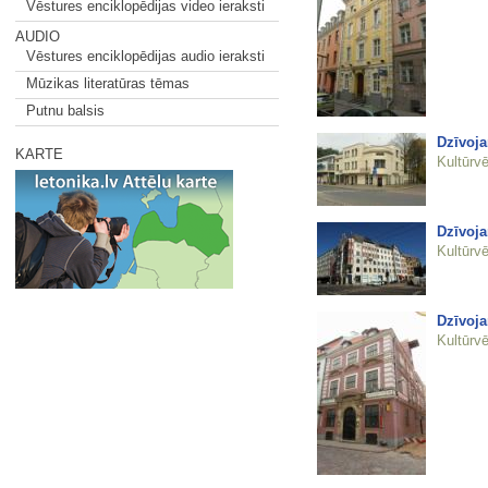
Vēstures enciklopēdijas video ieraksti
AUDIO
Vēstures enciklopēdijas audio ieraksti
Mūzikas literatūras tēmas
Putnu balsis
Dzīvoja
KARTE
Kultūrvē
Dzīvoja
Kultūrvē
Dzīvoja
Kultūrvē