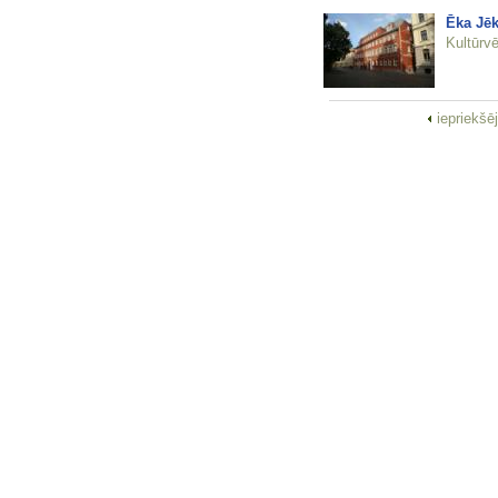
Ēka Jēk
Kultūrvē
iepriekšē