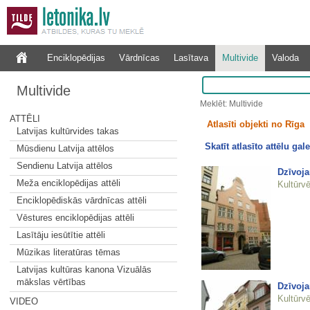
Enciklopēdijas
Vārdnīcas
Lasītava
Multivide
Valoda
Multivide
Meklēt: Multivide
ATTĒLI
Atlasīti objekti no Rīga
Latvijas kultūrvides takas
Skatīt atlasīto attēlu gale
Mūsdienu Latvija attēlos
Sendienu Latvija attēlos
Dzīvoja
Meža enciklopēdijas attēli
Kultūrvē
Enciklopēdiskās vārdnīcas attēli
Vēstures enciklopēdijas attēli
Lasītāju iesūtītie attēli
Mūzikas literatūras tēmas
Latvijas kultūras kanona Vizuālās
mākslas vērtības
Dzīvoja
Kultūrvē
VIDEO