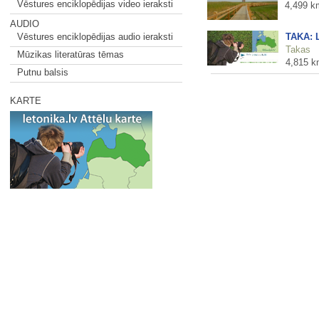
Vēstures enciklopēdijas video ieraksti
4,499 k
AUDIO
TAKA: L
Vēstures enciklopēdijas audio ieraksti
Takas
Mūzikas literatūras tēmas
4,815 k
Putnu balsis
KARTE