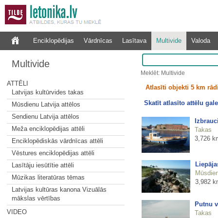
Enciklopēdijas
Vārdnīcas
Lasītava
Multivide
Valoda
Multivide
Meklēt: Multivide
ATTĒLI
Atlasīti objekti 5 km rā
Latvijas kultūrvides takas
Skatīt atlasīto attēlu gale
Mūsdienu Latvija attēlos
Sendienu Latvija attēlos
Izbrauci
Meža enciklopēdijas attēli
Takas
3,726 k
Enciklopēdiskās vārdnīcas attēli
Vēstures enciklopēdijas attēli
Liepāja
Lasītāju iesūtītie attēli
Mūsdienu
Mūzikas literatūras tēmas
3,982 k
Latvijas kultūras kanona Vizuālās
mākslas vērtības
Putnu v
VIDEO
Takas