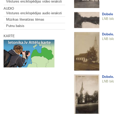
Vēstures enciklopēdijas video ieraksti
AUDIO
Vēstures enciklopēdijas audio ieraksti
Dobele
LNB bil
Mūzikas literatūras tēmas
Putnu balsis
Dobele.
KARTE
LNB bil
Dobele.
LNB bil