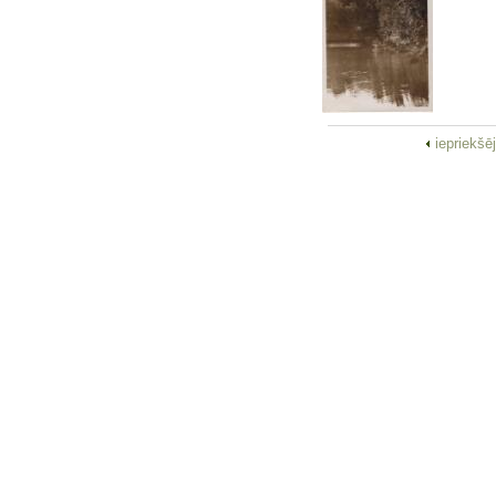
iepriekšē