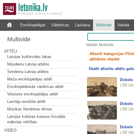
Enciklopēdijas
Vārdnīcas
Lasītava
Multivide
Valoda
Multivide
Meklēt: Multivide
ATTĒLI
Atlasīti kategorijas
Pilsē
Latvijas kultūrvides takas
atklātnes
objekti
Mūsdienu Latvija attēlos
Skatīt atlasīto attēlu gale
Sendienu Latvija attēlos
Meža enciklopēdijas attēli
Dobele
LNB bil
Enciklopēdiskās vārdnīcas attēli
Vēstures enciklopēdijas attēli
Lasītāju iesūtītie attēli
Dobele
LNB bil
Mūzikas literatūras tēmas
Latvijas kultūras kanona Vizuālās
mākslas vērtības
Dobele
VIDEO
LNB bil