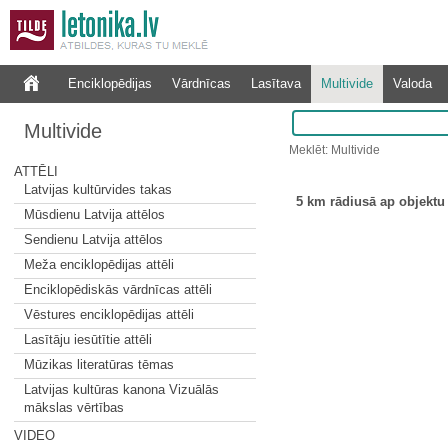
Enciklopēdijas
Vārdnīcas
Lasītava
Multivide
Valoda
Multivide
Meklēt: Multivide
ATTĒLI
Latvijas kultūrvides takas
5 km rādiusā ap objektu 
Mūsdienu Latvija attēlos
Sendienu Latvija attēlos
Meža enciklopēdijas attēli
Enciklopēdiskās vārdnīcas attēli
Vēstures enciklopēdijas attēli
Lasītāju iesūtītie attēli
Mūzikas literatūras tēmas
Latvijas kultūras kanona Vizuālās
mākslas vērtības
VIDEO