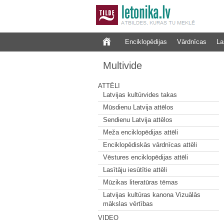
Enciklopēdijas
Vārdnīcas
La
Multivide
ATTĒLI
Latvijas kultūrvides takas
Mūsdienu Latvija attēlos
Sendienu Latvija attēlos
Meža enciklopēdijas attēli
Enciklopēdiskās vārdnīcas attēli
Vēstures enciklopēdijas attēli
Lasītāju iesūtītie attēli
Mūzikas literatūras tēmas
Latvijas kultūras kanona Vizuālās
mākslas vērtības
VIDEO