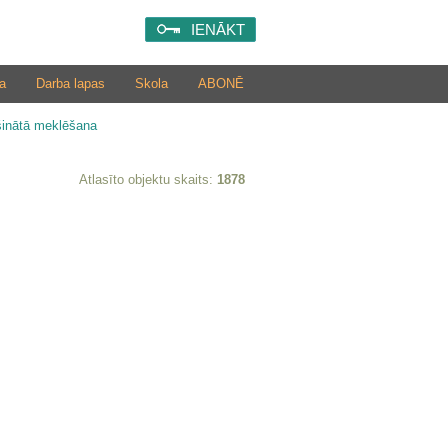
IENĀKT
a
Darba lapas
Skola
ABONĒ
šinātā meklēšana
Atlasīto objektu skaits:
1878