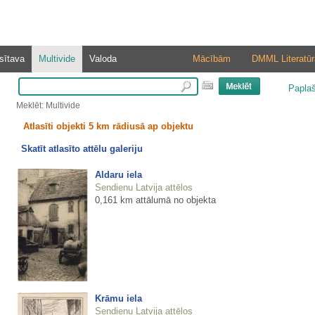
sītava
Multivide
Valoda
Mācībām
DMML Literatūr
Papla
Meklēt: Multivide
Atlasīti objekti 5 km rādiusā ap objektu
Skatīt atlasīto attēlu galeriju
Aldaru iela
Sendienu Latvija attēlos
0,161 km attālumā no objekta
Krāmu iela
Sendienu Latvija attēlos