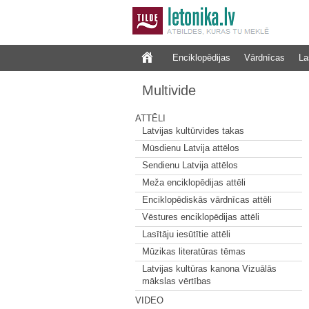
Enciklopēdijas
Vārdnīcas
La
Multivide
ATTĒLI
Latvijas kultūrvides takas
Mūsdienu Latvija attēlos
Sendienu Latvija attēlos
Meža enciklopēdijas attēli
Enciklopēdiskās vārdnīcas attēli
Vēstures enciklopēdijas attēli
Lasītāju iesūtītie attēli
Mūzikas literatūras tēmas
Latvijas kultūras kanona Vizuālās
mākslas vērtības
VIDEO