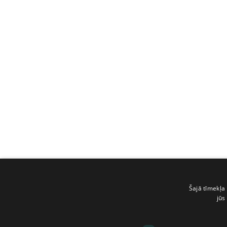
Šajā tīmekļa 
jūs