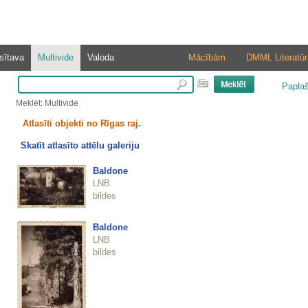
sītava
Multivide
Valoda
Mācībām
DMML Literatūr
Papla
Meklēt: Multivide
Atlasīti objekti no Rīgas raj.
Skatīt atlasīto attēlu galeriju
Baldone
LNB
bildes
Baldone
LNB
bildes