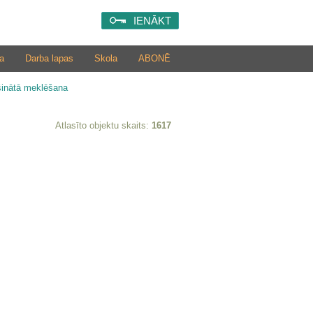
IENĀKT
a
Darba lapas
Skola
ABONĒ
šinātā meklēšana
Atlasīto objektu skaits:
1617