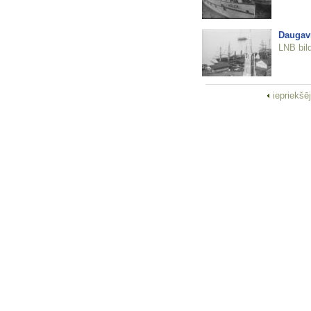
Daugavm
LNB bil
iepriekšē