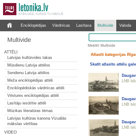
Enciklopēdijas
Vārdnīcas
Lasītava
Multivide
Valoda
Multivide
Meklēt: Multivide
ATTĒLI
Atlasīti kategorijas
Rīgas
Latvijas kultūrvides takas
Skatīt atlasīto attēlu gale
Mūsdienu Latvija attēlos
Sendienu Latvija attēlos
Daugav
Meža enciklopēdijas attēli
LNB bil
Enciklopēdiskās vārdnīcas attēli
Vēstures enciklopēdijas attēli
Daugav
Lasītāju iesūtītie attēli
LNB bil
Mūzikas literatūras tēmas
Latvijas kultūras kanona Vizuālās
Daugav
mākslas vērtības
LNB bil
VIDEO