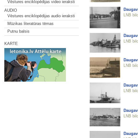
Vēstures enciklopēdijas video ieraksti
Daugav
AUDIO
LNB bil
Vēstures enciklopēdijas audio ieraksti
Mūzikas literatūras tēmas
Putnu balsis
Daugav
LNB bil
KARTE
Daugavm
LNB bil
Daugavm
LNB bil
Daugavm
LNB bil
Daugavm